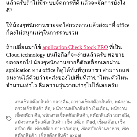
แล้วครับถ้าไม่มีระบบจัดการที่ดี แล้วจะจัดการยังไง
ดี?
ให้น้องๆพนักงานขายจดใส่กระดาษแล้วส่งมาที่ office
ก็คงไม่สนุกแน่ๆในการรวบรวม
ถ้าเปลี่ยนมาใช้
application Check Stock PRO
ที่เป็น
Cloud technology บนมือถือก็จะง่ายแล้วครับ พอขาย
ของออกไป น้องๆพนักงานขายก็ตัดสต็อกเลยผ่าน
application ทาง office ก็ดูได้ทันทีทุกสาขา สามารถแพ
ลนงานได้ด้วยว่าจะส่งของไปเพิ่มที่สาขาไหน ตัวไหน
จำนวนเท่าไร ลืมความวุ่นวายเก่าๆไปได้เลยครับ
งานเช็คสต๊อกสินค้า กลางคืน
,
ตารางเช็คสต๊อกสินค้า
,
พนักงาน
ตรวจเช็คสินค้า คือ
,
พนักงานสต๊อกสินค้า เงินเดือน
,
พนักงาน
เช็คสต๊อก คือ
,
พนักงานเช็คสต๊อกสินค้า
,
สต๊อกสินค้า หมายถึง
,
Tags
สมัครงานเช็คสต๊อกสินค้า
,
เช็ค สต๊อก iPad
,
เช็คสต๊อก
,
เช็ค
สต๊อก คือ
,
เช็คสต๊อก ภาษาอังกฤษ
,
เช็คสต๊อกร้านอาหาร
,
เช็ค
สต๊อกสินค้า
,
เช็คสต๊อกสินค้า excel