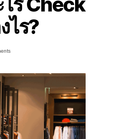
ะไร Check
างไร?
on
ents
Consignment
stock
คือ
อะไร
Check
Stock
Pro
ช่วย
ได้
อย่างไร?