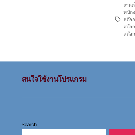
งานเช
พนักง
สต๊อก
Tags
สต๊อก
สต๊อก
สนใจใช้งานโปรแกรม
Search