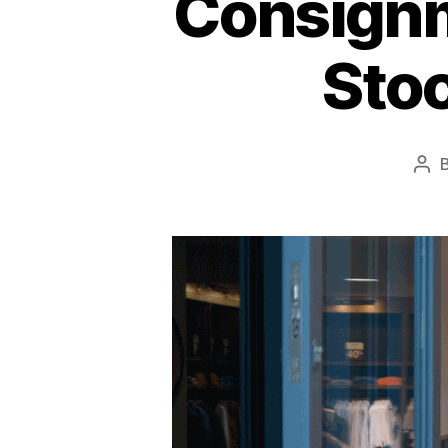
Consignm
Stoc
Pos
aut