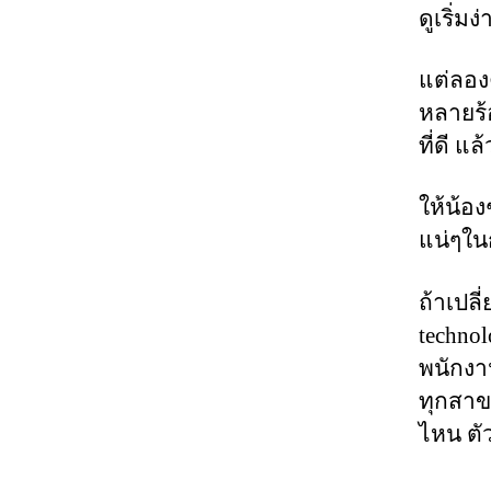
ดูเริ่มง
แต่ลอง
หลายร้อ
ที่ดี แ
ให้น้อ
แน่ๆใ
ถ้าเปลี
techno
พนักงาน
ทุกสาข
ไหน ตั