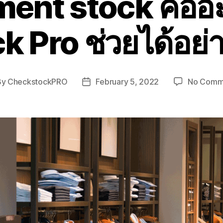
ent stock คืออ
k Pro ช่วยได้อย่
By
CheckstockPRO
February 5, 2022
No Comm
t
Post
hor
date