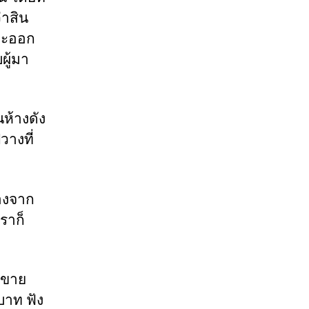
่าสิน
จะออก
ผู้มา
นห้างดัง
วางที่
ของจาก
ราก็
าขาย
บาท ฟัง