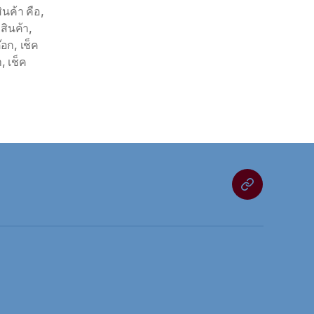
นค้า คือ
,
สินค้า
,
๊อก
,
เช็ค
า
,
เช็ค
สนใจ
ใช้
งาน
โปรแกรม