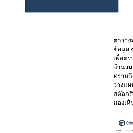
ตารางส
ข้อมูล 
เพื่อตร
จำนวนเ
ทราบถึ
วางแผน
สต๊อกส
มองเห็