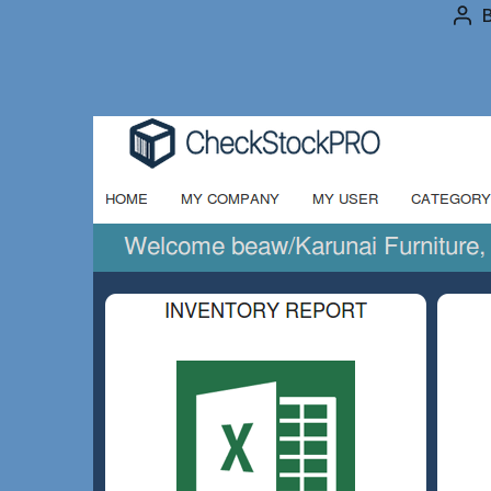
Pos
aut