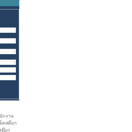
นักงาน
ช็คสต๊อก
สต๊อก