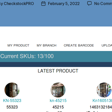
By
CheckstockPRO
February 5, 2022
No Comm
t
Post
hor
date