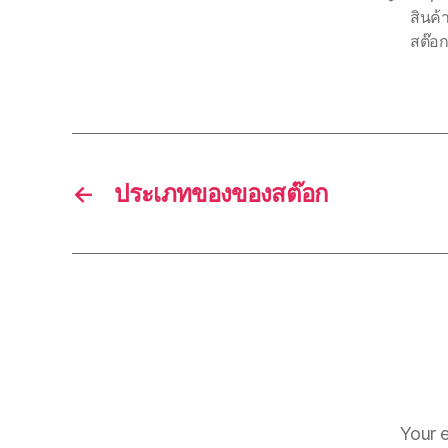
สินค้
สต๊อก
←
ประเภทของของสต๊อก
Your e