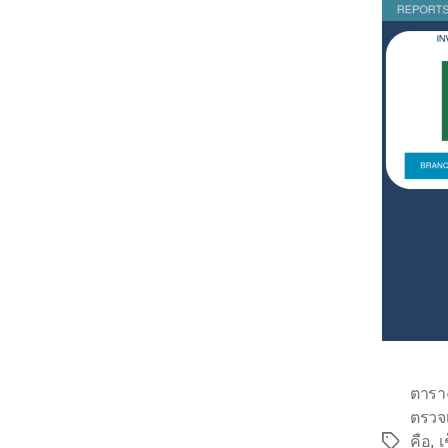
ตาราง
ตรวจเ
คือ
,
เ
Tags