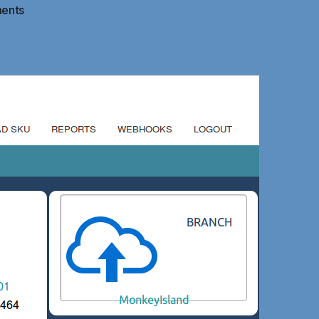
on
ents
ความ
สำคัญ
ของ
ตาราง
สต๊อก
สินค้า